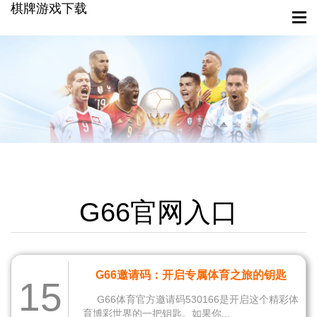
棋牌游戏下载
G66官网入口
G66邀请码：开启专属体育之旅的钥匙
15
G66体育官方邀请码530166是开启这个精彩体
育博彩世界的一把钥匙。如果你...