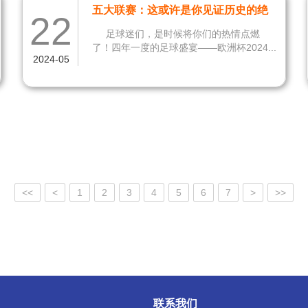
五大联赛：这或许是你见证历史的绝
22
佳机会！
足球迷们，是时候将你们的热情点燃
了！四年一度的足球盛宴——欧洲杯2024...
2024-05
<<
<
1
2
3
4
5
6
7
>
>>
联系我们